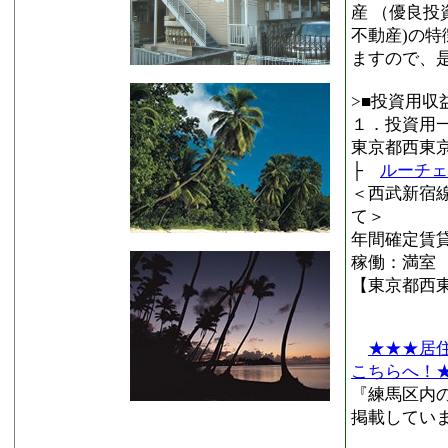
産 （優良
不動産)の
ますので、
>■投資用収
１．投資用
東京都西東
├
ルーチェ
＜西武新宿
て＞
年間確定賃貸収
稼働：満室
【東京都西
★★★居
こちらへ！
『練馬区内
掲載してい