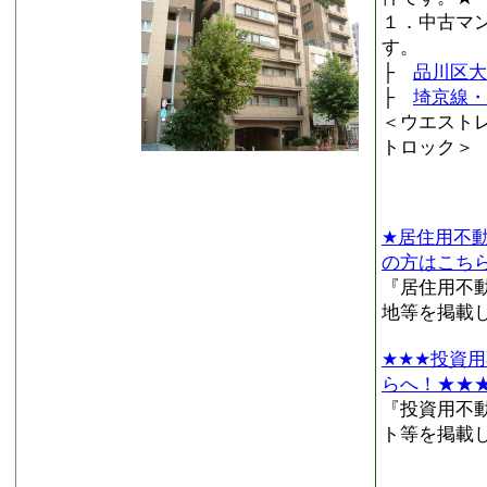
１．中古マ
す。
├
品川区大崎
├
埼京線・
＜ウエストレ
トロック＞
★居住用不
の方はこち
『居住用不
地等を掲載
★★★投資
らへ！★★
『投資用不
ト等を掲載