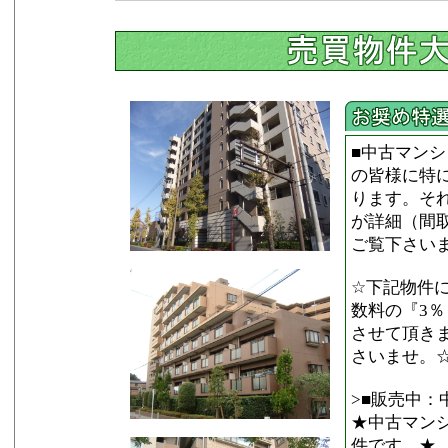
■中古マン
の皆様に特に
ります。そ
が詳細（間
ご覧下さい
☆下記物件
数料の『3
させて頂き
さいませ。
>■販売中
★中古マン
件です。★