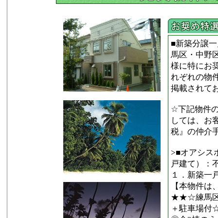
■新築分譲
馬区・中野
様に特にお奨
れぞれの物
掲載されて
☆下記物件の
しては、お
税』の仲
>■オアシ
戸建て）：
１．新築一
【本物件は
★★☆練馬
＋駐車場付