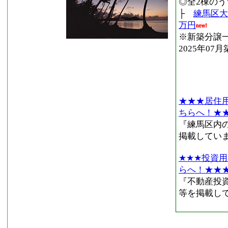
◎全2棟のう
├
練馬区大
万円
※新築分譲一
2025年07
★★★居住
ちらへ！★
『練馬区内
掲載してい
★★★投資
らへ！★★
『不動産投
等を掲載し