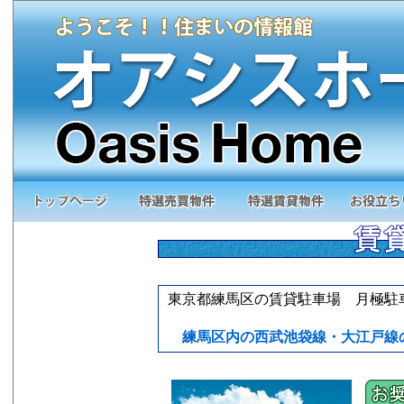
東京都練馬区の賃貸駐車場 月極駐
練馬区内の西武池袋線・大江戸線