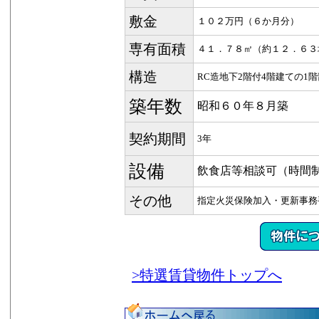
敷金
１０２万円（６か月分）
専有面積
４１．７８㎡（約１２．６３
構造
RC造地下2階付4階建ての1
築年数
昭和６０年８月築
契約期間
3年
設備
飲食店等相談可（時間
その他
指定火災保険加入・更新事務
>特選賃貸物件トップへ