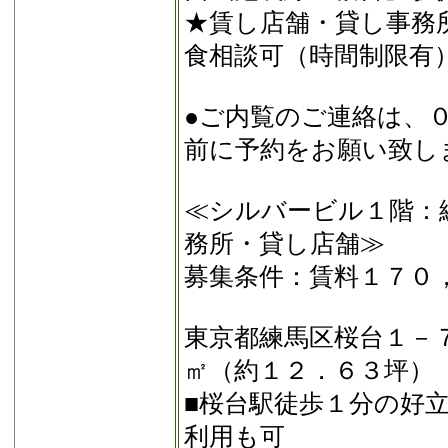
★賃し店舗・貸し事務
食相談可（時間制限有
●ご内覧のご連絡は、
前に予約をお願い致し
≪シルバービル１階：
務所・貸し店舗≫
募集条件：賃料１７０
東京都練馬区桜台１－
㎡（約１２．６３坪）
■桜台駅徒歩１分の好
利用も可